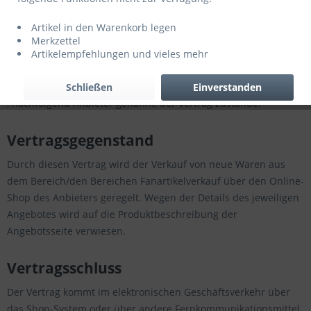
Tel: 02363-7359982
E-Mail-Adresse: info@kluftdruck.de
Artikel in den Warenkorb legen
Merkzettel
Handelsregister: Amtsgericht Essen
Artikelempfehlungen und vieles mehr
Handelsregisternummer: HRB
36792
Umsatzsteuer-Identifikationsnummer: DE320060320
Schließen
Einverstanden
, nachfolgend Anbieter genannt, der Vertrag zustande.
Vertragsgegenstand
Durch diesen Vertrag wird der Verkauf von neue Waren aus
dem Bereich/den Bereichen Fanartikelverkauf über den Online-
Shop des Anbieters geregelt. Wegen der Details des jeweiligen
Angebotes wird auf die Produktbeschreibung der
Angebotsseite verwiesen.
Vertragsschluss
Der Vertrag kommt im elektronischen Geschäftsverkehr über
das Shop-System oder über andere Fernkommunikationsmittel