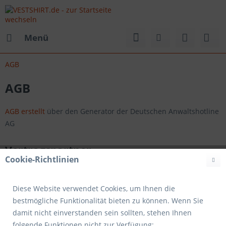
Menü
AGB
AGB
AGB erstellt
über den Generator der Deutschen Anwaltshotline
AG
Vertragspartner
Cookie-Richtlinien
Auf Grundlage dieser Allgemeinen Geschäftsbedingungen
(AGB) kommt zwischen dem Kunden und
Diese Website verwendet Cookies, um Ihnen die
Kluftdruck UG (haftungsbeschränkt)
bestmögliche Funktionalität bieten zu können. Wenn Sie
Vertreten durch Andreas Tüffers
damit nicht einverstanden sein sollten, stehen Ihnen
Adresse: Kupferdreher Str. 176 - 45257 Essen
folgende Funktionen nicht zur Verfügung: