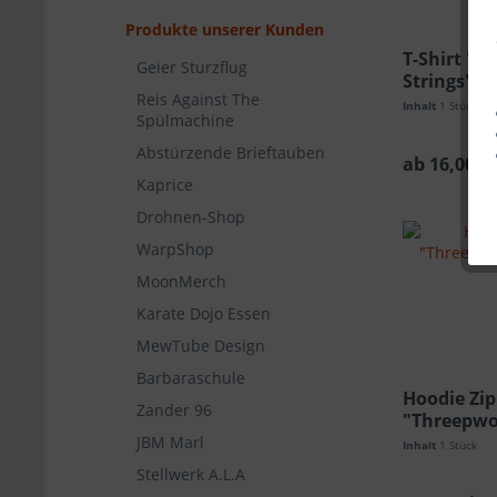
Produkte unserer Kunden
T-Shirt "T
Geier Sturzflug
Strings" 
Reis Against The
Inhalt
1 Stück
Spülmachine
Abstürzende Brieftauben
ab 16,00 € 
Kaprice
Drohnen-Shop
WarpShop
MoonMerch
Karate Dojo Essen
MewTube Design
Barbaraschule
Hoodie Zip
Zander 96
"Threepwo
JBM Marl
Inhalt
1 Stück
Stellwerk A.L.A