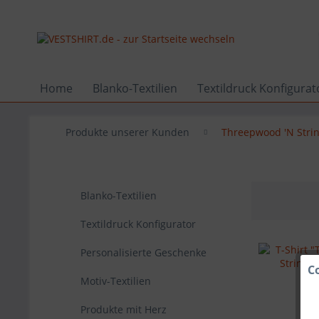
Home
Blanko-Textilien
Textildruck Konfigurat
Produkte unserer Kunden
Threepwood 'N Stri
Blanko-Textilien
Textildruck Konfigurator
Personalisierte Geschenke
C
Motiv-Textilien
Produkte mit Herz