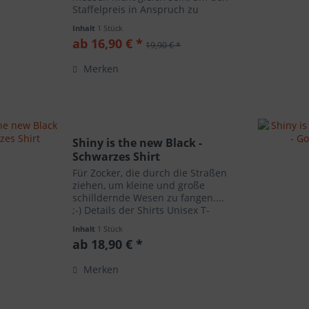
Staffelpreis in Anspruch zu
nehmen. Die Stückelung tragen
Inhalt
1 Stück
Sie im Feld "Bemerkungen" im
ab 16,90 € *
19,90 € *
Warenkorb ein. Bei mehr als 5
Motiven senden Sie uns...
Merken
Shiny is the new Black -
Schwarzes Shirt
Für Zocker, die durch die Straßen
ziehen, um kleine und große
schilldernde Wesen zu fangen....
;-) Details der Shirts Unisex T-
Shirts Marke: B&C Bezeichnung:
Inhalt
1 Stück
#E190 Farbe: black Größen: XS, S,
ab 18,90 € *
M, L, XL, XXL, 3XL, 4XL, 5XL
Grammatur: 185...
Merken