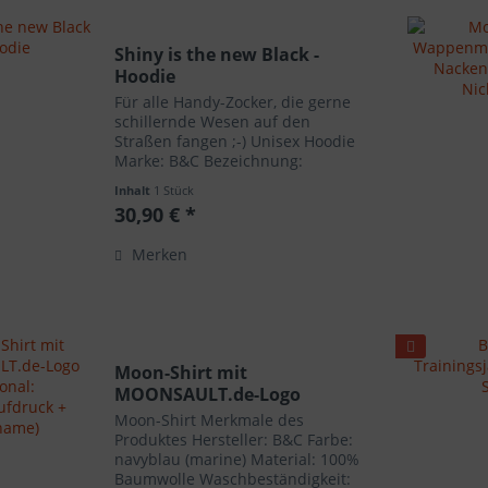
Shiny is the new Black -
Hoodie
Für alle Handy-Zocker, die gerne
schillernde Wesen auf den
Straßen fangen ;-) Unisex Hoodie
Marke: B&C Bezeichnung:
Hooded Sweat Größen: XS, S, M, L,
Inhalt
1 Stück
XL, XXL, 3XL Grammatur: 280 g/m²
30,90 € *
Material: 80% Baumwolle, 20%
Polyester Schnitt: Unisex...
Merken
Moon-Shirt mit
MOONSAULT.de-Logo
(optional:...
Moon-Shirt Merkmale des
Produktes Hersteller: B&C Farbe:
navyblau (marine) Material: 100%
Baumwolle Waschbeständigkeit: