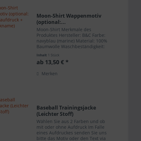
Moon-Shirt Wappenmotiv
(optional:...
Moon-Shirt Merkmale des
Produktes Hersteller: B&C Farbe:
navyblau (marine) Material: 100%
Baumwolle Waschbeständigkeit:
bis 40°C / nicht trocknen / keinen
Inhalt
1 Stück
Weichspüler Grammatur: 185
ab 13,50 € *
g/m²
Merken
Baseball Trainingsjacke
(Leichter Stoff)
Wählen Sie aus 2 Farben und ob
mit oder ohne Aufdruck Im Falle
eines Aufdruckes senden Sie uns
bitte das Motiv oder den Text via