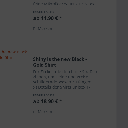
feine Mikrofleece-Struktur ist es
angenehm für die Haut und
Inhalt
1 Stück
bietet dennoch eine
ab 11,90 € *
hervorragende Druckqualität.
Annahmeschluss für eine
Merken
pünktliche Lieferung...
Shiny is the new Black -
Gold Shirt
Für Zocker, die durch die Straßen
ziehen, um kleine und große
schilldernde Wesen zu fangen....
;-) Details der Shirts Unisex T-
Shirts Marke: B&C Bezeichnung:
Inhalt
1 Stück
#E190 Farbe: gold Größen: XS, S,
ab 18,90 € *
M, L, XL, XXL, 3XL Grammatur: 185
g/m²...
Merken