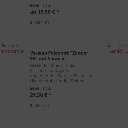
bis 40°C / nicht trocknen / keinen
Inhalt
1 Stück
Weichspüler Grammatur: 185
ab 13,50 € *
g/m²
Merken
Vereins Poloshirt "Zander
96" mit Sponsor
Decke dich hier mit der
Vereinskleidung des
Anglervereins Zander 96 e.V. ein!
Hier wirst du fündig! Deinen
persönlichen Wunschnamen
Inhalt
1 Stück
kannst du im Kommentarfeld bei
21,50 € *
Auftragsabschluss angeben. Du
kannst dir das Textil per Post
Merken
nach Hause...