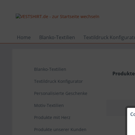
Home
Blanko-Textilien
Textildruck Konfigurat
Blanko-Textilien
Produkte
Textildruck Konfigurator
Personalisierte Geschenke
Motiv-Textilien
C
Produkte mit Herz
Produkte unserer Kunden