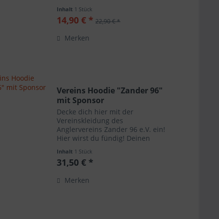
E-Mail bzw. tragen den bei
Inhalt
1 Stück
Auftragsabschluss im Feld
14,90 € *
22,90 € *
"Bemerkungen" ein. Mit einem
100% Baumwolle Gesicht und...
Merken
Vereins Hoodie "Zander 96"
mit Sponsor
Decke dich hier mit der
Vereinskleidung des
Anglervereins Zander 96 e.V. ein!
Hier wirst du fündig! Deinen
persönlichen Wunschnamen
Inhalt
1 Stück
kannst du im Kommentarfeld bei
31,50 € *
Auftragsabschluss angeben. Du
kannst dir das Textil per Post
Merken
nach Hause...