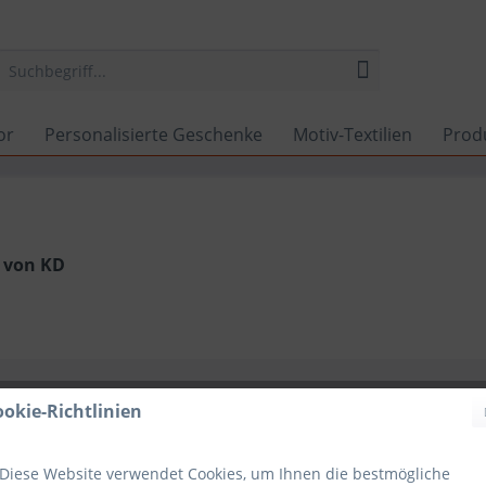
or
Personalisierte Geschenke
Motiv-Textilien
Prod
 von KD
ookie-Richtlinien
Vorherige Artikel laden
Diese Website verwendet Cookies, um Ihnen die bestmögliche