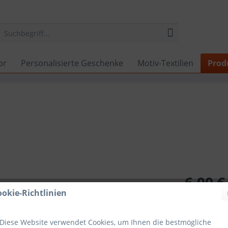
or
Personalisierte Geschenke
Motiv-Textilien
Prod
6,00 €
ookie-Richtlinien
Inhalt:
1 Stück
inkl. MwSt.
zzg
Lieferzeit
Diese Website verwendet Cookies, um Ihnen die bestmögliche