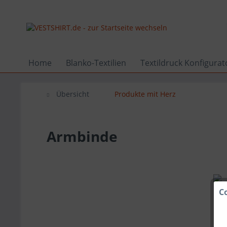
Home
Blanko-Textilien
Textildruck Konfigurat
Übersicht
Produkte mit Herz
Armbinde
C