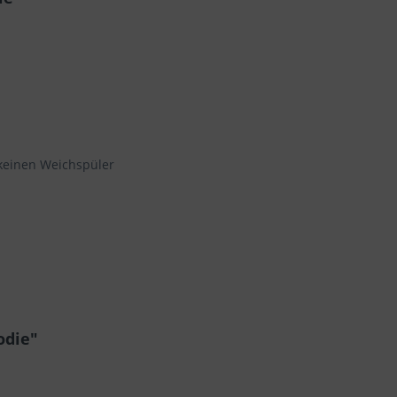
 keinen Weichspüler
odie"