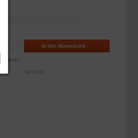
In den
Warenkorb
Bewerten
SW10703