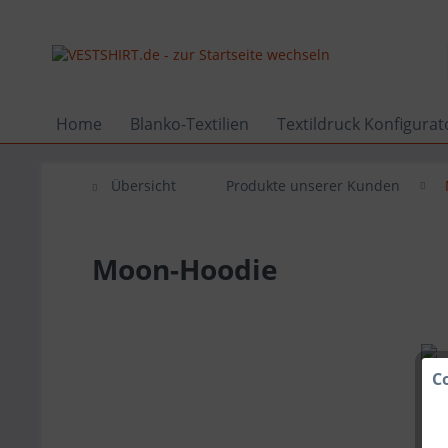
Home
Blanko-Textilien
Textildruck Konfigurat
Übersicht
Produkte unserer Kunden
Moon-Hoodie
C